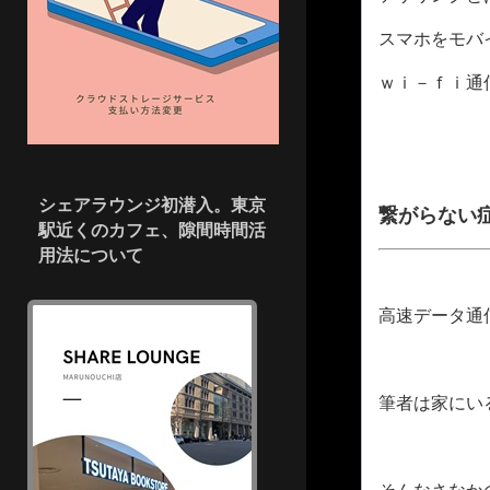
スマホをモバ
ｗｉ－ｆｉ通
シェアラウンジ初潜入。東京
繋がらない
駅近くのカフェ、隙間時間活
用法について
高速データ通
筆者は家にい