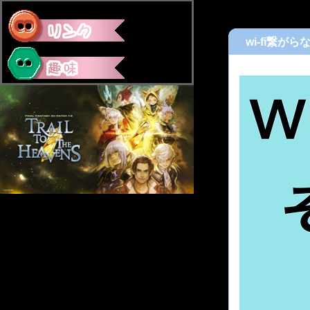
wi-fi繋が