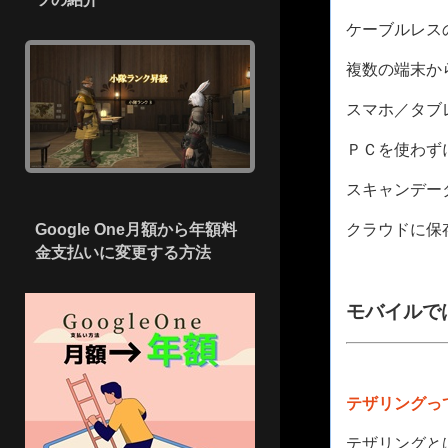
ケーブルレス
複数の端末か
スマホ／タブ
ＰＣを使わず
スキャンデー
Google One月額から年額料
クラウドに保
金支払いに変更する方法
モバイルで
テザリングっ
テザリングと