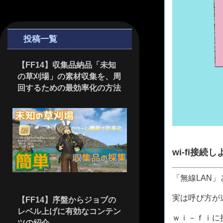
投稿一覧
【FF14】収集品納品「未知
の草刈場」の素材収集を、周
回するための最効率化の方法
wi-fi接続し
「無線LAN
実は呼び方が
【FF14】序盤からジョブの
レベル上げに有効なコンテン
ｗｉ－ｆｉに
ツの紹介