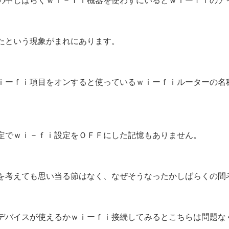
の中しばらくｗｉ－ｆｉ機器を使わずにいるとｗｉーｆｉのア
たという現象がまれにあります。
ｉーｆｉ項目をオンすると使っているｗｉーｆｉルーターの名
定でｗｉ－ｆｉ設定をＯＦＦにした記憶もありません。
を考えても思い当る節はなく、なぜそうなったかしばらくの間
デバイスが使えるかｗｉーｆｉ接続してみるとこちらは問題な