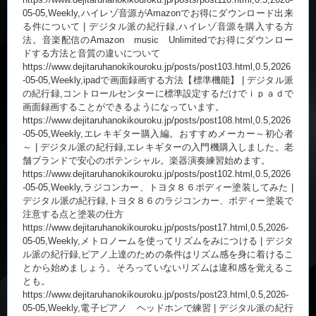
05-05,Weekly,ハイレゾ音源がAmazonでお得にダウンロード出来
る件について | デジタル派の紀行録,ハイレゾ音源を購入する方
法。音楽配信のAmazon music Unlimitedでお得にダウンロー
ドする方法と音質の違いについて
https://www.dejitaruhanokikouroku.jp/posts/post103.html,0.5,2026
-05-05,Weekly,ipadで画面録画する方法【標準機能】 | デジタル派
の紀行録,コントロールセンターに標準設定するだけでｉｐａｄで
画面録画することができるようになっています。
https://www.dejitaruhanokikouroku.jp/posts/post108.html,0.5,2026
-05-05,Weekly,エレキギター購入編。おすすめメーカー～初心者
～ | デジタル派の紀行録,エレキギターの入門機購入しました。老
舗ブランドで安心のポテンシャル。楽器演奏練習始めます。
https://www.dejitaruhanokikouroku.jp/posts/post102.html,0.5,2026
-05-05,Weekly,ラジコンカー、トヨタ８６ボディー塗装してみた |
デジタル派の紀行録,トヨタ８６のラジコンカー、ボディー塗装で
注意する点と塗装の仕方
https://www.dejitaruhanokikouroku.jp/posts/post17.html,0.5,2026-
05-05,Weekly,メトロノームを使ってリズムをみにつける | デジタ
ル派の紀行録,ピアノ上達のための条件はリズム感を身に着けるこ
とから始めましょう。そろっていないリズムは違和感を覚えるこ
とも。
https://www.dejitaruhanokikouroku.jp/posts/post23.html,0.5,2026-
05-05,Weekly,電子ピアノ ヘッドホンで練習 | デジタル派の紀行