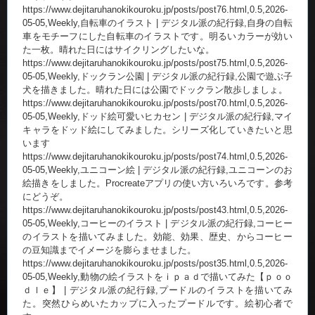
https://www.dejitaruhanokikouroku.jp/posts/post76.html,0.5,2026-
05-05,Weekly,自転車のイラスト | デジタル派の紀行録,自身の自転
車をモチーフにした自転車のイラストです。明るいカラーが効い
た一枚。晴れた日にはサイクリングしたいな。
https://www.dejitaruhanokikouroku.jp/posts/post75.html,0.5,2026-
05-05,Weekly,ドックラン公園 | デジタル派の紀行録,公園で遊ぶ子
犬を描きました。晴れた日には公園でドックラン散歩しましょ。
https://www.dejitaruhanokikouroku.jp/posts/post70.html,0.5,2026-
05-05,Weekly,ドッド絵可愛いヒカセン | デジタル派の紀行録,マイ
キャラをドッド絵にしてみました。シリーズ化していきたいと思
います
https://www.dejitaruhanokikouroku.jp/posts/post74.html,0.5,2026-
05-05,Weekly,ユニコーン絵 | デジタル派の紀行録,ユニコーンのお
絵描きをしました。Procreateアプリの使い方いろいろです。参考
にどうぞ。
https://www.dejitaruhanokikouroku.jp/posts/post43.html,0.5,2026-
05-05,Weekly,コーヒーのイラスト | デジタル派の紀行録,コーヒー
のイラストを描いてみました。効能、効果、歴史、からコーヒー
の豆知識までイメージを膨らませました。
https://www.dejitaruhanokikouroku.jp/posts/post35.html,0.5,2026-
05-05,Weekly,動物の絵イラストをｉｐａｄで描いてみた【ｐｏｏ
ｄｌｅ】 | デジタル派の紀行録,プードルのイラストを描いてみ
た。突然ひらめいたカップに入ったプードルです。絵初心者で