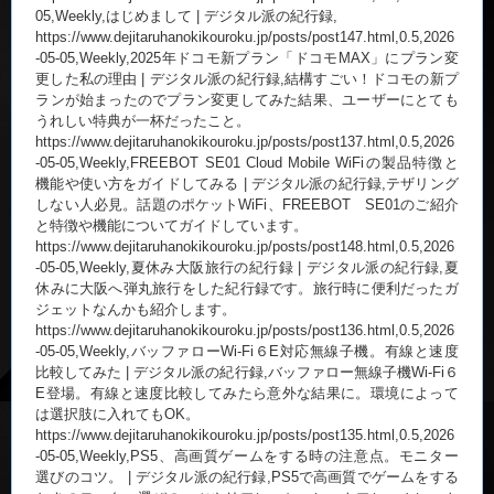
05,Weekly,はじめまして | デジタル派の紀行録,
https://www.dejitaruhanokikouroku.jp/posts/post147.html,0.5,2026
-05-05,Weekly,2025年ドコモ新プラン「ドコモMAX」にプラン変
更した私の理由 | デジタル派の紀行録,結構すごい！ドコモの新プ
ランが始まったのでプラン変更してみた結果、ユーザーにとても
うれしい特典が一杯だったこと。
https://www.dejitaruhanokikouroku.jp/posts/post137.html,0.5,2026
-05-05,Weekly,FREEBOT SE01 Cloud Mobile WiFiの製品特徴と
機能や使い方をガイドしてみる | デジタル派の紀行録,テザリング
しない人必見。話題のポケットWiFi、FREEBOT SE01のご紹介
と特徴や機能についてガイドしています。
https://www.dejitaruhanokikouroku.jp/posts/post148.html,0.5,2026
-05-05,Weekly,夏休み大阪旅行の紀行録 | デジタル派の紀行録,夏
休みに大阪へ弾丸旅行をした紀行録です。旅行時に便利だったガ
ジェットなんかも紹介します。
https://www.dejitaruhanokikouroku.jp/posts/post136.html,0.5,2026
-05-05,Weekly,バッファローWi-Fi６E対応無線子機。有線と速度
比較してみた | デジタル派の紀行録,バッファロー無線子機Wi-Fi６
E登場。有線と速度比較してみたら意外な結果に。環境によって
は選択肢に入れてもOK。
https://www.dejitaruhanokikouroku.jp/posts/post135.html,0.5,2026
-05-05,Weekly,PS5、高画質ゲームをする時の注意点。モニター
選びのコツ。 | デジタル派の紀行録,PS5で高画質でゲームをする