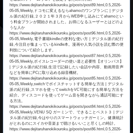
https://www.dejitaruhanokikouroku.jp/posts/post89.html,0.5,2026-
05-05,Weekly,ドコモに変えるならahamoのワンプランに | デジタ
ル派の紀行録,２０２１年３月からWEB申し込みにてahamoとい
う料金プランが開始されました。お得になるユーザーとはどのよ
うな人か
https://www.dejitaruhanokikouroku.jp/posts/post96.html,0.5,2026-
05-05,Weekly,電子書籍kindleの便利な使い方 | デジタル派の紀行
録,今注目が集まっているkindle本。漫画や人気小説を読む際の便
利技について紹介します。
https://www.dejitaruhanokikouroku.jp/posts/post87.html,0.5,2026-
05-05,Weekly,ボイスレコーダーの使い道と必要性【オリンパス】
| デジタル派の紀行録,生活で記録したい会話や内容、動画用音声
などを簡単にPCに取り込める録音機材。
https://www.dejitaruhanokikouroku.jp/posts/post85.html,0.5,2026-
05-05,Weekly,switchでボイスチャットする簡単な方法 | デジタル
派の紀行録,スマホを使ってswitchをVC可能にする簡単な方法を
紹介。ディスコードを使ってゲーム音を聞きながら通話可能にす
る方法。
https://www.dejitaruhanokikouroku.jp/posts/post84.html,0.5,2026-
05-05,Weekly,VENU SQ ガーミンで、できることベスト３ | デジ
タル派の紀行録,今はやりのスマートウォッチガーミン。健康統計
がとれるのにスイカや音楽まで聴けるいいこと尽くしの時計。
https://www.dejitaruhanokikouroku.jp/posts/post86.html,0.5,2026-