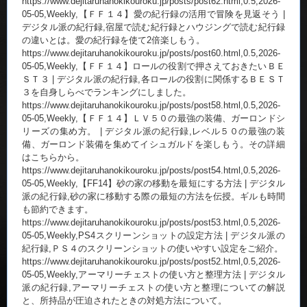
https://www.dejitaruhanokikouroku.jp/posts/post62.html,0.5,2026-
05-05,Weekly,【ＦＦ１４】愛の紀行録の活用で冒険を見返そう |
デジタル派の紀行録,宿屋で読む紀行録とハウジングで読む紀行録
の違いとは。愛の紀行録を使て2倍楽しもう。
https://www.dejitaruhanokikouroku.jp/posts/post60.html,0.5,2026-
05-05,Weekly,【ＦＦ１４】ロールの役割で押さえておきたいＢＥ
ＳＴ３ | デジタル派の紀行録,各ロールの役割に関係するＢＥＳＴ
３を自身しらべでランキングにしました。
https://www.dejitaruhanokikouroku.jp/posts/post58.html,0.5,2026-
05-05,Weekly,【ＦＦ１４】ＬＶ５０の最強の装備、ガーロンドシ
リーズの集め方。 | デジタル派の紀行録,レベル５０の最強の装
備、ガーロンド装備を集めてイシュガルドを楽しもう。その詳細
はこちらから。
https://www.dejitaruhanokikouroku.jp/posts/post54.html,0.5,2026-
05-05,Weekly,【FF14】砂の家の移動を最短にする方法 | デジタル
派の紀行録,砂の家に移動する際の最短の方法を伝授。ギルも時間
も節約できます。
https://www.dejitaruhanokikouroku.jp/posts/post53.html,0.5,2026-
05-05,Weekly,PS4スクリーンショットの設定方法 | デジタル派の
紀行録,ＰＳ４のスクリーンショットの使いやすい設定をご紹介。
https://www.dejitaruhanokikouroku.jp/posts/post52.html,0.5,2026-
05-05,Weekly,アーマリーチェストの使い方と整理方法 | デジタル
派の紀行録,アーマリーチェストの使い方と整理についての解説
と、所持品が圧迫されたときの対処方法について。