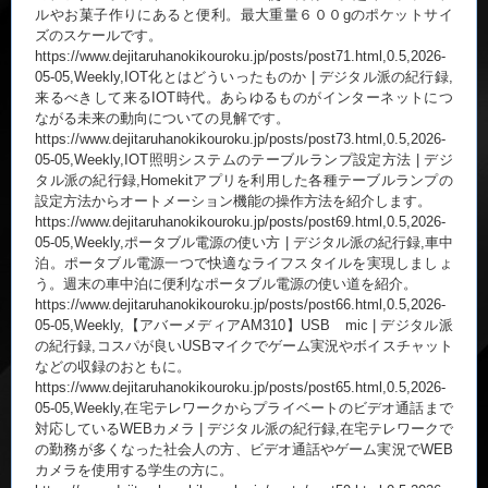
ルやお菓子作りにあると便利。最大重量６００gのポケットサイ
ズのスケールです。
https://www.dejitaruhanokikouroku.jp/posts/post71.html,0.5,2026-
05-05,Weekly,IOT化とはどういったものか | デジタル派の紀行録,
来るべきして来るIOT時代。あらゆるものがインターネットにつ
ながる未来の動向についての見解です。
https://www.dejitaruhanokikouroku.jp/posts/post73.html,0.5,2026-
05-05,Weekly,IOT照明システムのテーブルランプ設定方法 | デジ
タル派の紀行録,Homekitアプリを利用した各種テーブルランプの
設定方法からオートメーション機能の操作方法を紹介します。
https://www.dejitaruhanokikouroku.jp/posts/post69.html,0.5,2026-
05-05,Weekly,ポータブル電源の使い方 | デジタル派の紀行録,車中
泊。ポータブル電源一つで快適なライフスタイルを実現しましょ
う。週末の車中泊に便利なポータブル電源の使い道を紹介。
https://www.dejitaruhanokikouroku.jp/posts/post66.html,0.5,2026-
05-05,Weekly,【アバーメディアAM310】USB mic | デジタル派
の紀行録,コスパが良いUSBマイクでゲーム実況やボイスチャット
などの収録のおともに。
https://www.dejitaruhanokikouroku.jp/posts/post65.html,0.5,2026-
05-05,Weekly,在宅テレワークからプライベートのビデオ通話まで
対応しているWEBカメラ | デジタル派の紀行録,在宅テレワークで
の勤務が多くなった社会人の方、ビデオ通話やゲーム実況でWEB
カメラを使用する学生の方に。