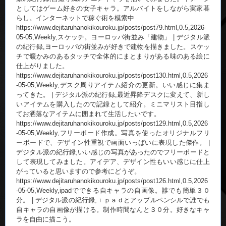
としてはゲーム好きの女子キャラ。アルバイトをしながら実家暮
らし。インターネットで稼ぐ術を模索中
https://www.dejitaruhanokikouroku.jp/posts/post79.html,0.5,2026-
05-05,Weekly,スケッチ。ヨーロッパ街並み「建物」 | デジタル派
の紀行録,ヨーロッパの街並みが好きで建物を描きました。スケッ
チで暖かみのあるタッチで全体的にまとまりがある味のある絵に
仕上がりました。
https://www.dejitaruhanokikouroku.jp/posts/post130.html,0.5,2026
-05-05,Weekly,デスク周りアイテム紹介の更新。いい感じに集ま
ってきた。 | デジタル派の紀行録,最近昇降デスクに変えて、新し
いアイテムを購入したので記録として紹介。ミニマリスト目指し
てお洒落なアイテムに囲まれて生活したいです。
https://www.dejitaruhanokikouroku.jp/posts/post129.html,0.5,2026
-05-05,Weekly,フリーボード作成。写真を使ったオリジナルフリ
ーボードで、デザイン性重視で画面いっぱいに表現した傑作。 |
デジタル派の紀行録,いい感じの写真があったのでフリーボードと
して表現してみました。アイデア、デザイン性もいい感じに仕上
がっていると思いますので参考にどうぞ。
https://www.dejitaruhanokikouroku.jp/posts/post126.html,0.5,2026
-05-05,Weekly,ipadでできる自キャラの自画像。誰でも簡単３０
分。 | デジタル派の紀行録,ｉｐａｄとアップルペンシルで誰でも
自キャラの自画像が描ける。制作時間なんと３０分。好きなキャ
ラを自由に描こう。