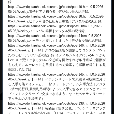
録,
https://www.dejitaruhanokikouroku.jp/posts/post19.html,0.5,2026-
05-05,Weekly,電子ピアノ初心者 | デジタル派の紀行録,
https://www.dejitaruhanokikouroku.jp/posts/post18.html,0.5,2026-
05-05,Weekly,ピアノ和音の仕組みと機能 | デジタル派の紀行録,
https://www.dejitaruhanokikouroku.jp/posts/post6.html,0.5,2026-
05-05,Weekly,ハイレゾの選択 | デジタル派の紀行録,
https://www.dejitaruhanokikouroku.jp/posts/post4.html,0.5,2026-
05-05,Weekly,オーディオ新しくしました | デジタル派の紀行録,
https://www.dejitaruhanokikouroku.jp/posts/post146.html,0.5,2026
-05-05,Weekly,【FF14】クロの空想帳を開放してコンテンツを倍
たのしむ | デジタル派の紀行録,イディルシャイアにいるNPCから
Lv６０で受注できるクロの空想帳を開放すれば条件達成で報酬が
もらえる。ルーレットを日頃するので効率よく報酬が得られる是
非試してみては
https://www.dejitaruhanokikouroku.jp/posts/post145.html,0.5,2026
-05-05,Weekly,【FF14】ベテランリワードで累積利用期間におけ
る入手可能アイテムと、一部リワードアイテム入手方法 | デジタ
ル派の紀行録,累積利用期間によって入手できるアイテムとアチー
ブメントスクリップで交換できるようになったベテランリワード
アイテムの入手場所です
https://www.dejitaruhanokikouroku.jp/posts/post138.html,0.5,2026
-05-05,Weekly,【FF14】装備品２箇所染色。パッチ７．０アップ
デート | デジタル派の紀行録,「FF14」パッチ７．０に伴う、染色