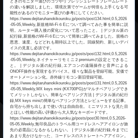
ときのモニター選びのコツやリフレッシュレートフレームレート
の違いを解説しました。環境次第でゲームが何倍も上手くなる可
能性があるのでモニター選びの参考にしてください。
https://www.dejitaruhanokikouroku.jp/posts/post134.html,0.5,2026
-05-05,Weekly,新規格Wi-Fi６Eについて調べてみた事を簡単に説
明。ルーター購入後の変化について思ったこと。 | デジタル派の
紀行録,新規格のWi-Fi６Eについて簡単に調べてみました。規格の
恩恵、速度、などどれも期待以上でした。回線契約、新しいデバ
イスの見直し必須です。
https://www.dejitaruhanokikouroku.jp/posts/post132.html,0.5,2026
-05-05,Weekly,ネイチャーリモミニ２premiumの設定とできるこ
と。 | デジタル派の紀行録,エアコンの遠隔操作と音声による
ONOFF操作を実現するデバイス。様々な製品を登録可能。安価で
オートメーション化。赤外線リモコン新旧登録可能。
https://www.dejitaruhanokikouroku.jp/posts/post131.html,0.5,2026
-05-05,Weekly,MX keys mini (KX700PG)がマルチペアリングでき
てメリットしかない。簡単なペアリング方法 | デジタル派の紀行
録,MX keys miniの簡単なペアリング方法とレビューをする記事。
自宅から持ち出しまで使い方は自由自在。ミニマリストな見た目
とほしい性能の高い評価から大人気なキーボードです。
https://www.dejitaruhanokikouroku.jp/posts/post30.html,0.5,2026-
05-05,Weekly,無印良品のトラベル用コードレスヘアアイロンが旅
先の必需品になるかもしれない。 | デジタル派の紀行録,今までに
あまり見かけなかった、コードレスのストレートヘアアイロン。