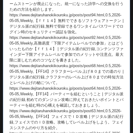
ームストーンが廃止になった。統一になった詩学への交換を行う
ための方法を紹介します。
https://www.dejitaruhanokikouroku.jp/posts/post94.html,0.5,2026-
05-05,Weekly,【ｆｆ１４】無料でできるソフトウェアトークン |
デジタル派の紀行録,無料で登録できるワンタイムパスワードでロ
グイン時のセキュリティー認証を強化。
https://www.dejitaruhanokikouroku.jp/posts/post92.html,0.5,2026-
05-05,Weekly,高難易度「下限アイテムレベルでの参加」とはどう
いったものか【ｆｆ１４】 | デジタル派の紀行録,コンテンツファ
インダー下限アイテムレベルで参加でのメリットや注意点。最大
限に楽しむためのコツなどを書きました。
https://www.dejitaruhanokikouroku.jp/posts/post68.html,0.5,2026-
05-05,Weekly,【FF14】クラフターレベル上げ８０までの道のり |
デジタル派の紀行録,クラフターのレベル上げ８０までの時短方法
とレベル上げの秘について。
https://www.dejitaruhanokikouroku.jp/posts/post64.html,0.5,2026-
05-05,Weekly,【FF14】パーティーを組むということ | デジタル派
の紀行録,初めてのダンジョン攻略に抑えておきたいポイントとパ
ーティーを組む時の心構えを確認しておきましょう。
https://www.dejitaruhanokikouroku.jp/posts/post63.html,0.5,2026-
05-05,Weekly,【FF14】フェイスでＩＤ攻略 | デジタル派の紀行
録,フェイスでのＩＤ攻略。攻略してレベル上げをしよう。フェイ
スシステムのやり方を紹介。