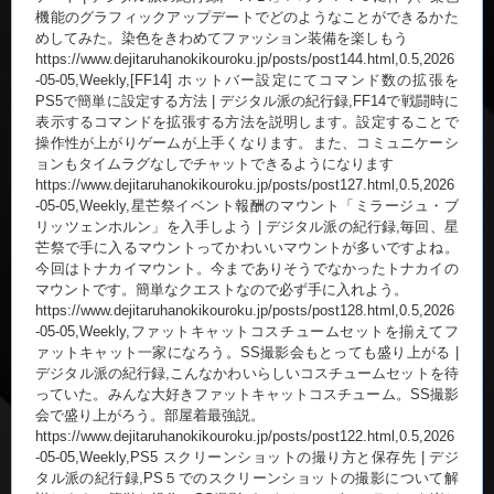
機能のグラフィックアップデートでどのようなことができるかた
めしてみた。染色をきわめてファッション装備を楽しもう
https://www.dejitaruhanokikouroku.jp/posts/post144.html,0.5,2026
-05-05,Weekly,[FF14] ホットバー設定にてコマンド数の拡張を
PS5で簡単に設定する方法 | デジタル派の紀行録,FF14で戦闘時に
表示するコマンドを拡張する方法を説明します。設定することで
操作性が上がりゲームが上手くなります。また、コミュニケーシ
ョンもタイムラグなしでチャットできるようになります
https://www.dejitaruhanokikouroku.jp/posts/post127.html,0.5,2026
-05-05,Weekly,星芒祭イベント報酬のマウント「ミラージュ・ブ
リッツェンホルン」を入手しよう | デジタル派の紀行録,毎回、星
芒祭で手に入るマウントってかわいいマウントが多いですよね。
今回はトナカイマウント。今までありそうでなかったトナカイの
マウントです。簡単なクエストなので必ず手に入れよう。
https://www.dejitaruhanokikouroku.jp/posts/post128.html,0.5,2026
-05-05,Weekly,ファットキャットコスチュームセットを揃えてフ
ァットキャット一家になろう。SS撮影会もとっても盛り上がる |
デジタル派の紀行録,こんなかわいらしいコスチュームセットを待
っていた。みんな大好きファットキャットコスチューム。SS撮影
会で盛り上がろう。部屋着最強説。
https://www.dejitaruhanokikouroku.jp/posts/post122.html,0.5,2026
-05-05,Weekly,PS5 スクリーンショットの撮り方と保存先 | デジ
タル派の紀行録,PS５でのスクリーンショットの撮影について解