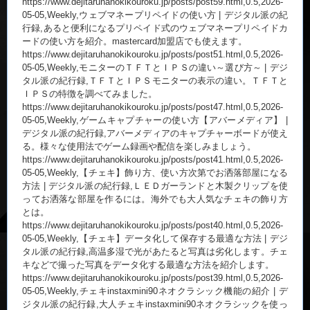
https://www.dejitaruhanokikouroku.jp/posts/post59.html,0.5,2026-
05-05,Weekly,ウェブマネープリペイドの使い方 | デジタル派の紀
行録,あると便利になるプリペイド式のウェブマネープリペイドカ
ードの使い方を紹介。mastercard加盟店でも使えます。
https://www.dejitaruhanokikouroku.jp/posts/post51.html,0.5,2026-
05-05,Weekly,モニターのＴＦＴとＩＰＳの違い～選び方～ | デジ
タル派の紀行録,ＴＦＴとＩＰＳモニターの表示の違い。ＴＦＴと
ＩＰＳの特徴を調べてみました。
https://www.dejitaruhanokikouroku.jp/posts/post47.html,0.5,2026-
05-05,Weekly,ゲームキャプチャーの使い方【アバーメディア】 |
デジタル派の紀行録,アバーメディアのキャプチャーボードが使え
る。様々な使用法でゲーム録画や配信を楽しみましょう。
https://www.dejitaruhanokikouroku.jp/posts/post41.html,0.5,2026-
05-05,Weekly,【チェキ】飾り方、使い方次第でお洒落部屋になる
方法 | デジタル派の紀行録,ＬＥＤガーランドと木製クリップを使
ってお洒落な部屋を作るには。海外でも大人気なチェキの飾り方
とは。
https://www.dejitaruhanokikouroku.jp/posts/post40.html,0.5,2026-
05-05,Weekly,【チェキ】データ化して保存する最適な方法 | デジ
タル派の紀行録,高温多湿で光があたると写真は劣化します。チェ
キなどで撮った写真をデータ化する最適な方法を紹介します。
https://www.dejitaruhanokikouroku.jp/posts/post39.html,0.5,2026-
05-05,Weekly,チェキinstaxmini90ネオクラシック機能の紹介 | デ
ジタル派の紀行録,大人チェキinstaxmini90ネオクラシックを使っ