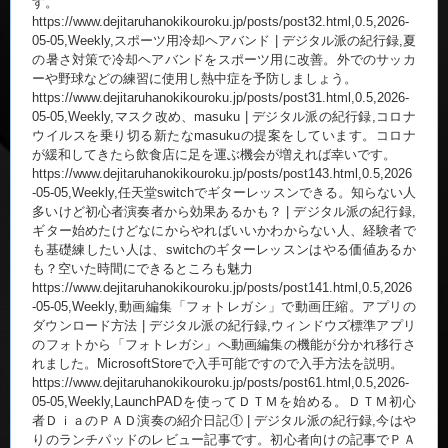
す。
https://www.dejitaruhanokikouroku.jp/posts/post32.html,0.5,2026-
05-05,Weekly,スポーツ用冷却ヘアバンド | デジタル派の紀行録,夏
の暑さ対策で冷却ヘアバンドをスポーツ用に改善。外でのサッカ
ーや野球などの練習に使用し熱中症を予防しましょう。
https://www.dejitaruhanokikouroku.jp/posts/post31.html,0.5,2026-
05-05,Weekly,マスク改め、masuku | デジタル派の紀行録,コロナ
ウイルスを乗り切る新たなmasukuの提案をしています。コロナ
が緩和してきたら飲食店に足を運ぶ機会が増えれば幸いです。
https://www.dejitaruhanokikouroku.jp/posts/post143.html,0.5,2026
-05-05,Weekly,任天堂switchでギターレッスンできる。知らない人
多いけど初心者演奏者から効果あるかも？ | デジタル派の紀行録,
ギター始めたけどなにからやればいいかわからない人、経験者で
も基礎練したい人は、switchのギターレッスンはやる価値あるか
も？空いた時間にできるところも魅力
https://www.dejitaruhanokikouroku.jp/posts/post141.html,0.5,2026
-05-05,Weekly,動画編集「フォトレガシ」で動画圧縮。アプリの
ダウンロード方法 | デジタル派の紀行録,ウィンドウズ標準アプリ
のフォトから「フォトレガシ」へ動画編集の機能が分かれ移行さ
れました。MicrosoftStoreで入手可能ですので入手方法を説明。
https://www.dejitaruhanokikouroku.jp/posts/post61.html,0.5,2026-
05-05,Weekly,LaunchPADを使ってＤＴＭを始める。ＤＴＭ初心
者ＤｉａのＰＡＤ演奏の紹介日記① | デジタル派の紀行録,今はや
りのランチパッドのレビュー記事です。初心者向けの記事でＰＡ