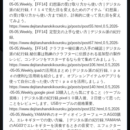
05-05,Weekly,【FF14】幻想薬の受け取り方から使い方 | デジタル
派の紀行録,ｆｆ１４で見た目を変えるためのアイテム「幻想薬」
の受け取り方から使い方まで紹介。計画的に使って見た目を変え
てみよう。
https://www.dejitaruhanokikouroku.jp/posts/post55.html,0.5,2026-
05-05,Weekly,【FF14】定型文の上手な使い方 | デジタル派の紀行
録,
https://www.dejitaruhanokikouroku.jp/posts/post67.html,0.5,2026-
05-05,Weekly,【FF14】クラフター秘伝書の入手の確認 | デジタル
派の紀行録,秘伝書は熟練のクラフターに伝授される追加型の製作
レシピ。コンテンツをマスターするなら全て集めてみましょう。
https://www.dejitaruhanokikouroku.jp/posts/post106.html,0.5,2026
-05-05,Weekly,ipadの活用法まとめ | デジタル派の紀行録,ｉｐａ
ｄの便利な活用術を紹介します。オプションアイテムやアプリを
使って自分に合った使い方でｉｐａｄを活用しましょう。
https://www.dejitaruhanokikouroku.jp/posts/post140.html,0.5,2026
-05-05,Weekly,google pixel 10購入したら気にすること（ケーブル
規格） | デジタル派の紀行録,pixel１０購入後、２日使って思った
ことをレビューします。USBケーブルの規格重要。
https://www.dejitaruhanokikouroku.jp/posts/post152.html,0.5,2026
-05-05,Weekly,YAMAHAのオーディオインターフェースAG03購
入。エレキギターでの使い方編。 | デジタル派の紀行録,YAMAHA
のAG03でエレキギターを演奏するときの音変で、エフェクター