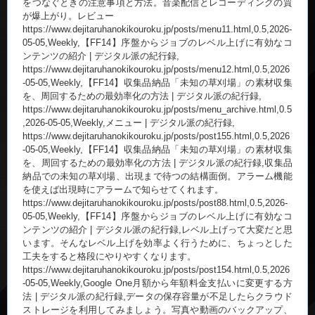
をつなぐときの注意事項と方法。音楽配信とレコーディングの質
が爆上がり。レビュー
https://www.dejitaruhanokikouroku.jp/posts/menu11.html,0.5,2026-
05-05,Weekly,【FF14】序盤からジョブのレベル上げに有効なコ
ンテンツの紹介 | デジタル派の紀行録,
https://www.dejitaruhanokikouroku.jp/posts/menu12.html,0.5,2026
-05-05,Weekly,【FF14】収集品納品「未知の草刈場」の素材収集
を、周回するための最効率化の方法 | デジタル派の紀行録,
https://www.dejitaruhanokikouroku.jp/posts/menu_archive.html,0.5
,2026-05-05,Weekly,メニュー | デジタル派の紀行録,
https://www.dejitaruhanokikouroku.jp/posts/post155.html,0.5,2026
-05-05,Weekly,【FF14】収集品納品「未知の草刈場」の素材収集
を、周回するための最効率化の方法 | デジタル派の紀行録,収集品
納品での未知の草刈場、出現まで待つの結構面倒。アラーム機能
を使えば出現時にアラームで知らせてくれます。
https://www.dejitaruhanokikouroku.jp/posts/post88.html,0.5,2026-
05-05,Weekly,【FF14】序盤からジョブのレベル上げに有効なコ
ンテンツの紹介 | デジタル派の紀行録,レベル上げって大変だと思
います。そんなレベル上げを効率よく行うために、ちょっとした
工夫をすると格段にやりやすくなります。
https://www.dejitaruhanokikouroku.jp/posts/post154.html,0.5,2026
-05-05,Weekly,Google One月額から年額料金支払いに変更する方
法 | デジタル派の紀行録,データの保存容量が不足したらクラウド
ストレージを利用してみましょう。写真や動画のバックアップ、