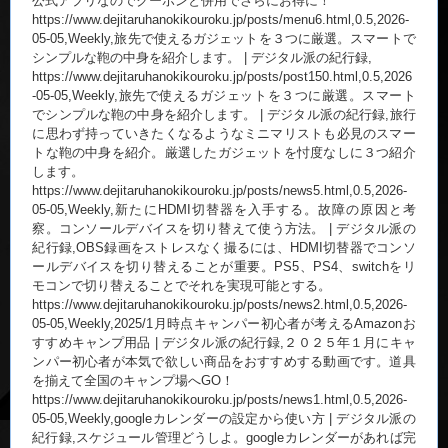
公式アプリなのでクーポンと併用でさらにお得に！
https://www.dejitaruhanokikouroku.jp/posts/menu6.html,0.5,2026-
05-05,Weekly,旅先で使えるガジェットを３つに厳選。スマートで
シンプルな鞄の中身を紹介します。 | デジタル派の紀行録,
https://www.dejitaruhanokikouroku.jp/posts/post150.html,0.5,2026
-05-05,Weekly,旅先で使えるガジェットを３つに厳選。スマート
でシンプルな鞄の中身を紹介します。 | デジタル派の紀行録,旅行
に思わず持っていきたくなるようなミニマリストも必見のスマー
トな鞄の中身を紹介。厳選したガジェットを忖度なしに３つ紹介
します。
https://www.dejitaruhanokikouroku.jp/posts/news5.html,0.5,2026-
05-05,Weekly,新たにHDMI切替器を入手する。故障の原因と考
察。コンソールデバイスを切り替えて使う方法。 | デジタル派の
紀行録,OBS録画をストレスなく撮るには、HDMI切替器でコンソ
ールデバイスを切り替えることが重要。PS5、PS4、switchをリ
モコンで切り替えることでそれを実現可能とする。
https://www.dejitaruhanokikouroku.jp/posts/news2.html,0.5,2026-
05-05,Weekly,2025/1月時点キャンパー初心者が考えるAmazonお
すすめキャンプ用品 | デジタル派の紀行録,２０２５年１月にキャ
ンパー初心者が本気で欲しい商品をおすすめする動画です。道具
を揃えて全国のキャンプ場へGO！
https://www.dejitaruhanokikouroku.jp/posts/news1.html,0.5,2026-
05-05,Weekly,googleカレンダーの設定から使い方 | デジタル派の
紀行録,スケジュール管理どうしよ。googleカレンダーがあれば完