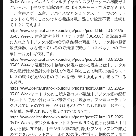
05-05,Weekly,ベルキンのマルチイヤホンスプリッターの機能がす
ごかった。 | デジタル派の紀行録,ボイスチャットで必要なミキサ
ー。音声とゲーム音、デバイスなどをミックスして一つのヘッド
セットから聞くことのできる機能搭載。難しい設定不要、接続し
てすぐに使えます。
https://www.dejitaruhanokikouroku.jp/posts/post83.html,0.5,2026-
05-05,Weekly,超音波洗浄器ドリテック製【UC-500】清潔感を手
に入れよう | デジタル派の紀行録,納得の商品ドリテック製の超音
波洗浄器。水を使っているので清潔で安心！コスパもよいので一
家に一台あれば便利です。
https://www.dejitaruhanokikouroku.jp/posts/post81.html,0.5,2026-
05-05,Weekly,温度計の非接触で体温をはかる理由とは | デジタル
派の紀行録,体温計の非接触で体温を測ることで時間の短縮やスト
レスの緩和が見込めるのでこれを機に乗り換えよう。迷っている
人必見。
https://www.dejitaruhanokikouroku.jp/posts/post80.html,0.5,2026-
05-05,Weekly,ニトリのたこ焼き器コスパ最強 | デジタル派の紀行
録,ニトリで見つけたコスパ最強のたこ焼き器。フッ素コーティン
グされているので出来上がりはきれいでもちもち触感。お片付け
も簡単。お手入れもふき取るだけで楽々です。
https://www.dejitaruhanokikouroku.jp/posts/post77.html,0.5,2026-
05-05,Weekly,デジタルポケットスケールPROを使った測量の手引
きから使い方の例。 | デジタル派の紀行録,セブンイレブンで限定
のデジタルポケットスケールPROの使い方様々。趣味のプラモデ