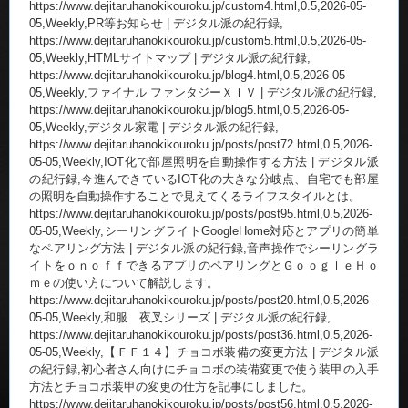
https://www.dejitaruhanokikouroku.jp/custom4.html,0.5,2026-05-
05,Weekly,PR等お知らせ | デジタル派の紀行録,
https://www.dejitaruhanokikouroku.jp/custom5.html,0.5,2026-05-
05,Weekly,HTMLサイトマップ | デジタル派の紀行録,
https://www.dejitaruhanokikouroku.jp/blog4.html,0.5,2026-05-
05,Weekly,ファイナル ファンタジーＸＩＶ | デジタル派の紀行録,
https://www.dejitaruhanokikouroku.jp/blog5.html,0.5,2026-05-
05,Weekly,デジタル家電 | デジタル派の紀行録,
https://www.dejitaruhanokikouroku.jp/posts/post72.html,0.5,2026-
05-05,Weekly,IOT化で部屋照明を自動操作する方法 | デジタル派
の紀行録,今進んできているIOT化の大きな分岐点、自宅でも部屋
の照明を自動操作することで見えてくるライフスタイルとは。
https://www.dejitaruhanokikouroku.jp/posts/post95.html,0.5,2026-
05-05,Weekly,シーリングライトGoogleHome対応とアプリの簡単
なペアリング方法 | デジタル派の紀行録,音声操作でシーリングラ
イトをｏｎｏｆｆできるアプリのペアリングとＧｏｏｇｌｅＨｏ
ｍｅの使い方について解説します。
https://www.dejitaruhanokikouroku.jp/posts/post20.html,0.5,2026-
05-05,Weekly,和服 夜叉シリーズ | デジタル派の紀行録,
https://www.dejitaruhanokikouroku.jp/posts/post36.html,0.5,2026-
05-05,Weekly,【ＦＦ１４】チョコボ装備の変更方法 | デジタル派
の紀行録,初心者さん向けにチョコボの装備変更で使う装甲の入手
方法とチョコボ装甲の変更の仕方を記事にしました。
https://www.dejitaruhanokikouroku.jp/posts/post56.html,0.5,2026-