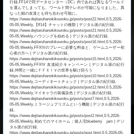
行録,FF14で同データセンター（DC）内であれば異なるワールド
を選んでしまっても、ワールド間テレポが可能になりました。異
なった鯖の友達とも待ち合わせ可能に。
https://www.dejitaruhanokikouroku.jp/posts/post22.html,0.5,2026-
05-05,Weekly,【ff14】チャットの種類 | デジタル派の紀行録,
https://www.dejitaruhanokikouroku.jp/posts/post21.html,0.5,2026-
05-05,Weekly,ハウジングを始める | デジタル派の紀行録,
https://www.dejitaruhanokikouroku.jp/posts/post16.html,0.5,2026-
05-05,Weekly,FFXIVのプレーに必要な料金と、ゲームユーザー初
心者の方へ | デジタル派の紀行録,
https://www.dejitaruhanokikouroku.jp/posts/post15.html,0.5,2026-
05-05,Weekly,FFXIV 友達紹介キャンペーン | デジタル派の紀行
録,仲間と一緒にＦＦＸＩＶの世界を駆け回ろう
https://www.dejitaruhanokikouroku.jp/posts/post10.html,0.5,2026-
05-05,Weekly,コーディネートチェック | デジタル派の紀行録,
https://www.dejitaruhanokikouroku.jp/posts/post12.html,0.5,2026-
05-05,Weekly,マイキャラの装備染色 | デジタル派の紀行録,
https://www.dejitaruhanokikouroku.jp/posts/post7.html,0.5,2026-
05-05,Weekly,ミラージュプリズムという機能 | デジタル派の紀行
録,
https://www.dejitaruhanokikouroku.jp/posts/post2.html,0.5,2026-
05-05,Weekly,初めてのマイホーム；個人宅blueberry jam | デジ
タル派の紀行録,
https://www.dejitaruhanokikouroku.jp/posts/post.html,0.5,2026-05-