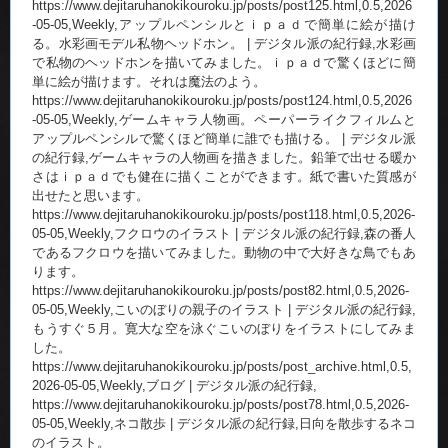
https://www.dejitaruhanokikouroku.jp/posts/post125.html,0.5,2026
-05-05,Weekly,アップルペンシルとｉｐａｄで簡単に絵が描け
る。水彩画モデル私物ヘッドホン。 | デジタル派の紀行録,水彩画
で私物のヘッドホンを描いてみました。ｉｐａｄで驚くほどに簡
単に絵が描けます。それは魔法のよう。
https://www.dejitaruhanokikouroku.jp/posts/post124.html,0.5,2026
-05-05,Weekly,ゲームキャラ人物画。ペーパーライクフィルムと
アップルペンシルで驚くほど簡単に誰でも描ける。 | デジタル派
の紀行録,ゲームキャラの人物画を描きました。鉛筆で出せる暖か
さはｉｐａｄでも健在に描くことができます。紙で書いた質感が
出せたと思います。
https://www.dejitaruhanokikouroku.jp/posts/post118.html,0.5,2026-
05-05,Weekly,フクロウのイラスト | デジタル派の紀行録,森の番人
であるフクロウを描いてみました。動物の中で大好きな鳥でもあ
ります。
https://www.dejitaruhanokikouroku.jp/posts/post82.html,0.5,2026-
05-05,Weekly,こいのぼりの親子のイラスト | デジタル派の紀行録,
もうすぐ５月。寛大な空を泳ぐこいのぼりをイラストにしてみま
した。
https://www.dejitaruhanokikouroku.jp/posts/post_archive.html,0.5,
2026-05-05,Weekly,ブログ | デジタル派の紀行録,
https://www.dejitaruhanokikouroku.jp/posts/post78.html,0.5,2026-
05-05,Weekly,ネコ散歩 | デジタル派の紀行録,日向を散歩するネコ
のイラスト。