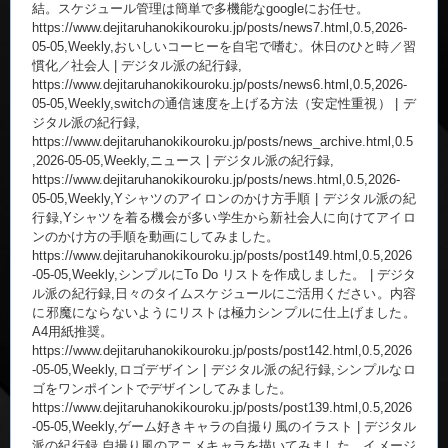
結。スケジュール管理は簡単で多機能なgoogleにお任せ。
https://www.dejitaruhanokikouroku.jp/posts/news7.html,0.5,2026-
05-05,Weekly,おいしいコーヒーを自宅で嗜む。休日のひと時／習
慣化／社会人 | デジタル派の紀行録,
https://www.dejitaruhanokikouroku.jp/posts/news6.html,0.5,2026-
05-05,Weekly,switchの通信速度を上げる方法（安定性重視） | デ
ジタル派の紀行録,
https://www.dejitaruhanokikouroku.jp/posts/news_archive.html,0.5
,2026-05-05,Weekly,ニュース | デジタル派の紀行録,
https://www.dejitaruhanokikouroku.jp/posts/news.html,0.5,2026-
05-05,Weekly,Yシャツのアイロンのかけ方手順 | デジタル派の紀
行録,Yシャツを着る機会が多い学生から新社会人に向けてアイロ
ンのかけ方の手順を動画にしてみました。
https://www.dejitaruhanokikouroku.jp/posts/post149.html,0.5,2026
-05-05,Weekly,シンプルにTo Do リストを作成しました。 | デジタ
ル派の紀行録,日々のタイムスケジュールにご活用ください。内容
に邪魔にならないようにリストは極力シンプルに仕上げました。
A4用紙推奨。
https://www.dejitaruhanokikouroku.jp/posts/post142.html,0.5,2026
-05-05,Weekly,ロゴデザイン | デジタル派の紀行録,シンプルなロ
ゴをワンポイントでデザインしてみました。
https://www.dejitaruhanokikouroku.jp/posts/post139.html,0.5,2026
-05-05,Weekly,ゲーム好きキャラの自撮り風のイラスト | デジタル
派の紀行録,自撮り風のアニメキャラを描いてみました。イメージ