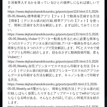
Ｄ演奏導入するかを迷っているひとの後押しになれば嬉しいで
す。
https://www.dejitaruhanokikouroku.jp/posts/post119.html,0.5,2026-
05-05,Weekly,標準搭載アプリ【フォト】で動画を圧縮する方法
【簡単】 | デジタル派の紀行録,標準アプリの【フォト】を使っ
て、簡単に圧縮する方法を解説します。まずは試してみてくださ
い。
https://www.dejitaruhanokikouroku.jp/posts/post133.html,0.5,2026
-05-05,Weekly,Vtuberでアバター動画を作るために必要な簡単な
３つのステップ | デジタル派の紀行録,アバター動画を作るための
簡単な方法を３つのステップで完全解説します。PCとスマホで使
うアプリも同時に紹介します。顔を出さずに動画投稿可能。君も
Vtuberだ！
https://www.dejitaruhanokikouroku.jp/posts/post105.html,0.5,2026
-05-05,Weekly,自宅プリンターでスマホから印刷する方法【キャ
ノン】 | デジタル派の紀行録,自宅プリンターでスマホのアプリか
らデータを印刷する方法を解説します。キャノンを使って印刷す
る方法。
https://www.dejitaruhanokikouroku.jp/posts/post93.html,0.5,2026-
05-05,Weekly,wi-fi繋がらない、簡単な対処方法 | デジタル派の紀
行録,しばらく放置したりするとアップデートなどでwifiがつなが
らなくなる時がある。そんなときの試してほしい対処方法を紹介
します。
https://www.dejitaruhanokikouroku.jp/posts/post110.html,0.5,2026-