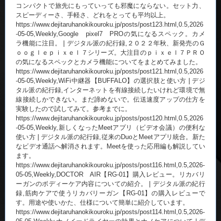
コンパクトで旅先にもっていっても邪魔にならない。セット力、
スピーディーさ、手軽さ、どれをとっても平均以上。
https://www.dejitaruhanokikouroku.jp/posts/post123.html,0.5,2026
-05-05,Weekly,Google pixel7 PROの気になるスペック。カメ
ラ機能に注目。 | デジタル派の紀行録,２０２２年秋、新発売のＧ
ｏｏｇｌｅｐｉｘｅｌ７シリーズ。大注目のｐｉｘｅｌ７ＰＲＯ
の気になるスペックとカメラ機能についてをまとめてみました。
https://www.dejitaruhanokikouroku.jp/posts/post121.html,0.5,2026
-05-05,Weekly,WiFi中継器【BUFFALO】の選択肢と使い方 | デジ
タル派の紀行録,インターネットを有線接続したいけれど環境で無
線接続しかできない。まだ諦めないで。伝送速度アップの仕方を
実験したので試してみて。参考までに。
https://www.dejitaruhanokikouroku.jp/posts/post120.html,0.5,2026
-05-05,Weekly,新しくなったMeetアプリ（ビデオ会議）の便利な
使い方 | デジタル派の紀行録,従来のDuoとMeetアプリ統合。新た
なビデオ通話へ解消されます。Meetを使った応用編も解説してい
ます。
https://www.dejitaruhanokikouroku.jp/posts/post116.html,0.5,2026-
05-05,Weekly,DOCTOR AIR【RG-01】購入レビュー。リカバリ
ーガンのボディーケア内容についての紹介。 | デジタル派の紀行
録,筋肉ケアで使うリカバリーガン【RG-01】の購入レビューで
す。用途や使いかた、仕様について簡単に紹介しています。
https://www.dejitaruhanokikouroku.jp/posts/post114.html,0.5,2026-