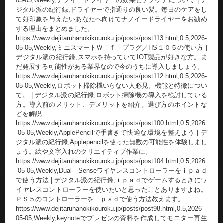
05-05,Weekly,ナノイードライヤーの効果とナノケアについて | デ
ジタル派の紀行録,ドライヤーで指通りの良い髪。毎日のケアをし
て好印象を与えたいあなたへ向けてナノイードライヤーをお勧め
する理由をまとめました。
https://www.dejitaruhanokikouroku.jp/posts/post113.html,0.5,2026-
05-05,Weekly,ミニスマートＷｉｆｉプラグ／HS１０５の使い方 |
デジタル派の紀行録,スマホを持っていてIOT製品が好きな方。ま
だ発展する可能性がある業界なので今のうちに導入しましょう。
https://www.dejitaruhanokikouroku.jp/posts/post112.html,0.5,2026-
05-05,Weekly,ロボット掃除機いらない人必見。機能と特徴につい
て。 | デジタル派の紀行録,ロボット掃除機の導入を検討している
方。導入前のメリット、デメリットを紹介。選び方のポイントな
どを解説
https://www.dejitaruhanokikouroku.jp/posts/post100.html,0.5,2026
-05-05,Weekly,ApplePencilで手書きで快適な環境を整えよう | デ
ジタル派の紀行録,Applepencilを使った無数の可能性を体験しまし
ょう。絵や文字入れのクリエイティブ作業に。
https://www.dejitaruhanokikouroku.jp/posts/post104.html,0.5,2026
-05-05,Weekly,Dual Senseワイヤレスコントローラーをｉｐａｄ
で使う方法 | デジタル派の紀行録,ｉｐａｄでゲームするときにワ
イヤレスコントローラーを使いたいと思ったことありますよね。
ＰＳ５のコントローラーをｉｐａｄで使う方法教えます。
https://www.dejitaruhanokikouroku.jp/posts/post98.html,0.5,2026-
05-05,Weekly,keynoteでプレゼンの資料を作成してモニター再生