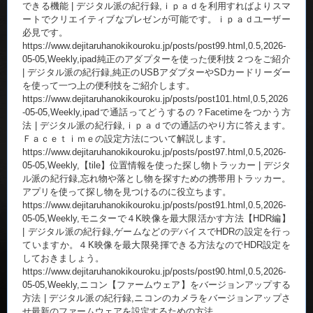
できる機能 | デジタル派の紀行録,ｉｐａｄを利用すればよりスマ
ートでクリエイティブなプレゼンが可能です。ｉｐａｄユーザー
必見です。
https://www.dejitaruhanokikouroku.jp/posts/post99.html,0.5,2026-
05-05,Weekly,ipad純正のアダプターを使った便利技２つをご紹介
| デジタル派の紀行録,純正のUSBアダプターやSDカードリーダー
を使って一つ上の便利技をご紹介します。
https://www.dejitaruhanokikouroku.jp/posts/post101.html,0.5,2026
-05-05,Weekly,ipadで通話ってどうするの？Facetimeをつかう方
法 | デジタル派の紀行録,ｉｐａｄでの通話のやり方に答えます。
Ｆａｃｅｔｉｍｅの設定方法について解説します。
https://www.dejitaruhanokikouroku.jp/posts/post97.html,0.5,2026-
05-05,Weekly,【tile】位置情報を使った探し物トラッカー | デジタ
ル派の紀行録,忘れ物や落とし物を探すための携帯用トラッカー。
アプリを使って探し物を見つけるのに役立ちます。
https://www.dejitaruhanokikouroku.jp/posts/post91.html,0.5,2026-
05-05,Weekly,モニターで４K映像を最大限活かす方法【HDR編】
| デジタル派の紀行録,ゲームなどのデバイスでHDRの設定を行っ
ていますか。４K映像を最大限発揮できる方法なのでHDR設定を
しておきましょう。
https://www.dejitaruhanokikouroku.jp/posts/post90.html,0.5,2026-
05-05,Weekly,ニコン【ファームウェア】をバージョンアップする
方法 | デジタル派の紀行録,ニコンのカメラをバージョンアップさ
せ最新のファームウェアを設定するための方法。