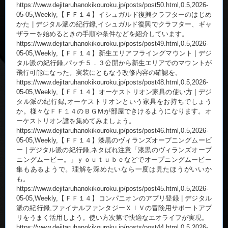
https://www.dejitaruhanokikouroku.jp/posts/post50.html,0.5,2026-
05-05,Weekly,【ＦＦ１４】イシュガルド復興クラフターのはじめ
かた | デジタル派の紀行録,イシュガルド復興でクラフター、ギャ
ザラーを始めるときの手順や条件などを紹介しています。
https://www.dejitaruhanokikouroku.jp/posts/post49.html,0.5,2026-
05-05,Weekly,【ＦＦ１４】新生エリアフライングマウント | デジ
タル派の紀行録,パッチ５．３公開から新生エリアでのマウントが
飛行可能になった。実装にともなう改修内容の確認を。
https://www.dejitaruhanokikouroku.jp/posts/post48.html,0.5,2026-
05-05,Weekly,【ＦＦ１４】オーケストリオン家具の使い方 | デジ
タル派の紀行録,オーケストリオンという家具をお持ちでしょう
か。様々なＦＦ１４のＢＧＭが部屋できけるようになります。オ
ーケストリオン譜を集めてみましょう。
https://www.dejitaruhanokikouroku.jp/posts/post46.html,0.5,2026-
05-05,Weekly,【ＦＦ１４】漆黒のヴィランズオープニングムービ
ー | デジタル派の紀行録,ネタばれ注意「漆黒のヴィランズオープ
ニングムービー。」ｙｏｕｔｕｂｅなどでオープニングムービー
集もあるようで。理解を深めたいなら一度は見たほうがいいか
も。
https://www.dejitaruhanokikouroku.jp/posts/post45.html,0.5,2026-
05-05,Weekly,【ＦＦ１４】コンパニオンのアプリ登録 | デジタル
派の紀行録,ファイナルファンタジーＸＩＶの冒険用サポートアプ
リをうまく活用しよう。使い方次第で快適なエオライフが実現。
https://www.dejitaruhanokikouroku.jp/posts/post44.html,0.5,2026-