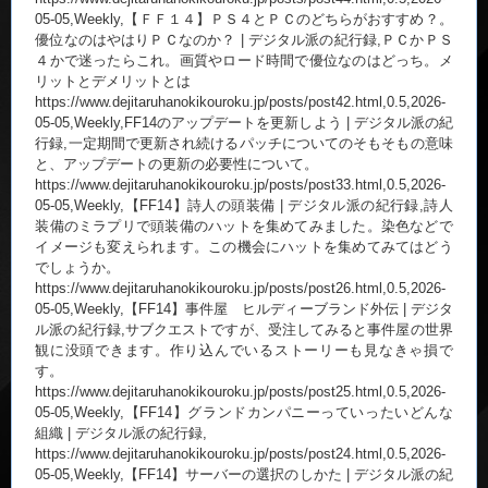
05-05,Weekly,【ＦＦ１４】ＰＳ４とＰＣのどちらがおすすめ？。
優位なのはやはりＰＣなのか？ | デジタル派の紀行録,ＰＣかＰＳ
４かで迷ったらこれ。画質やロード時間で優位なのはどっち。メ
リットとデメリットとは
https://www.dejitaruhanokikouroku.jp/posts/post42.html,0.5,2026-
05-05,Weekly,FF14のアップデートを更新しよう | デジタル派の紀
行録,一定期間で更新され続けるパッチについてのそもそもの意味
と、アップデートの更新の必要性について。
https://www.dejitaruhanokikouroku.jp/posts/post33.html,0.5,2026-
05-05,Weekly,【FF14】詩人の頭装備 | デジタル派の紀行録,詩人
装備のミラプリで頭装備のハットを集めてみました。染色などで
イメージも変えられます。この機会にハットを集めてみてはどう
でしょうか。
https://www.dejitaruhanokikouroku.jp/posts/post26.html,0.5,2026-
05-05,Weekly,【FF14】事件屋 ヒルディーブランド外伝 | デジタ
ル派の紀行録,サブクエストですが、受注してみると事件屋の世界
観に没頭できます。作り込んでいるストーリーも見なきゃ損で
す。
https://www.dejitaruhanokikouroku.jp/posts/post25.html,0.5,2026-
05-05,Weekly,【FF14】グランドカンパニーっていったいどんな
組織 | デジタル派の紀行録,
https://www.dejitaruhanokikouroku.jp/posts/post24.html,0.5,2026-
05-05,Weekly,【FF14】サーバーの選択のしかた | デジタル派の紀