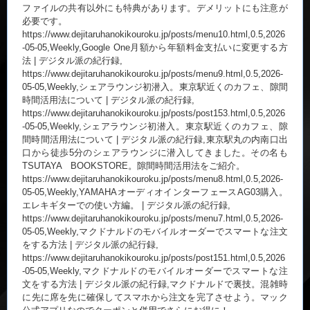
ファイルの共有以外にも特典があります。デメリットにも注意が
必要です。
https://www.dejitaruhanokikouroku.jp/posts/menu10.html,0.5,2026
-05-05,Weekly,Google One月額から年額料金支払いに変更する方
法 | デジタル派の紀行録,
https://www.dejitaruhanokikouroku.jp/posts/menu9.html,0.5,2026-
05-05,Weekly,シェアラウンジ初潜入。東京駅近くのカフェ、隙間
時間活用法について | デジタル派の紀行録,
https://www.dejitaruhanokikouroku.jp/posts/post153.html,0.5,2026
-05-05,Weekly,シェアラウンジ初潜入。東京駅近くのカフェ、隙
間時間活用法について | デジタル派の紀行録,東京駅丸の内南口出
口から徒歩5分のシェアラウンジに潜入してきました。その名も
TSUTAYA BOOKSTORE。隙間時間活用法をご紹介。
https://www.dejitaruhanokikouroku.jp/posts/menu8.html,0.5,2026-
05-05,Weekly,YAMAHAオーディオインターフェースAG03購入。
エレキギターでの使い方編。 | デジタル派の紀行録,
https://www.dejitaruhanokikouroku.jp/posts/menu7.html,0.5,2026-
05-05,Weekly,マクドナルドのモバイルオーダーでスマートな注文
をする方法 | デジタル派の紀行録,
https://www.dejitaruhanokikouroku.jp/posts/post151.html,0.5,2026
-05-05,Weekly,マクドナルドのモバイルオーダーでスマートな注
文をする方法 | デジタル派の紀行録,マクドナルドで裏技。混雑時
に先に席を先に確保してスマホから注文を完了させよう。マック