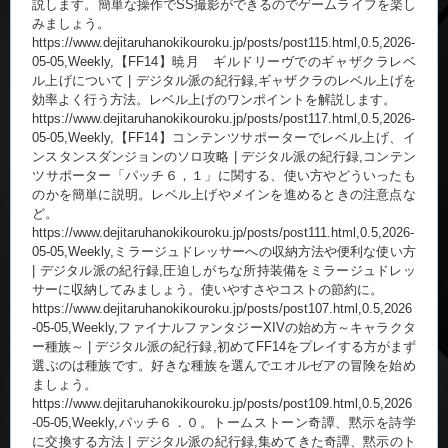
説します。簡単な操作でSS撮影ができるのでゲームライフを楽し
みましょう。
https://www.dejitaruhanokikouroku.jp/posts/post115.html,0.5,2026-
05-05,Weekly,【FF14】暁月 ギルドリーヴでのギャザクラレベ
ル上げについて | デジタル派の紀行録,ギャザクラのレベル上げを
効率よく行う方法。レベル上げのワンポイントを解説します。
https://www.dejitaruhanokikouroku.jp/posts/post117.html,0.5,2026-
05-05,Weekly,【FF14】コンテンツサポーターでレベル上げ、イ
ンスタンスダンジョンのソロ攻略 | デジタル派の紀行録,コンテン
ツサポーター「パッチ６，１」に関する、使い方やどういったも
のかを簡単に説明。レベル上げやメインを進めるときの注意点な
ど。
https://www.dejitaruhanokikouroku.jp/posts/post111.html,0.5,2026-
05-05,Weekly,ミラージュドレッサーへの収納方法や便利な使い方
| デジタル派の紀行録,圧迫しがちな所持装備をミラージュドレッ
サーに収納してみましょう。使いやすさやコストの節約に。
https://www.dejitaruhanokikouroku.jp/posts/post107.html,0.5,2026
-05-05,Weekly,ファイナルファンタジーXIVの始め方～キャラクタ
ー種族～ | デジタル派の紀行録,初めてFF14をプレイする方がまず
選ぶのは種族です。好きな種族を選んでエオルゼアの冒険を始め
ましょう。
https://www.dejitaruhanokikouroku.jp/posts/post109.html,0.5,2026
-05-05,Weekly,パッチ６．０。トームストーン奇譚、黙示を詩学
に交換する方法 | デジタル派の紀行録,集めてきた奇譚、黙示のト