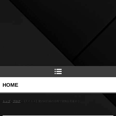
HOME
トップ
›
ブログ
›
【ＦＦ１４】愛の紀行録の活用で冒険を見返そう